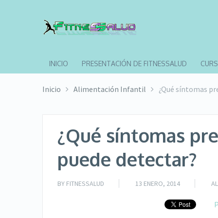
INICIO
PRESENTACIÓN DE FITNESSALUD
CURS
Inicio
Alimentación Infantil
¿Qué síntomas pre
¿Qué síntomas pres
puede detectar?
BY
FITNESSALUD
13 ENERO, 2014
AL
P