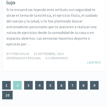
lujo
Si te encuentras leyendo este artículo con seguridad te
atrae el tema de la estética, el ejercicio físico, el cuidado
del cuerpo y la salud, o te has planteado buscar
entrenadores personales que te asesoren a realizar una
rutina de ejercicios desde la comodidad de tu casa o en
espacios abiertos. Las personas hacemos deporte o
ejercicio por …
BY
FITNESSALUD
18 SEPTIEMBRE, 2014
ENTRENADOR PERSONAL
9 COMENTARIOS
LEER MÁS
1
2
3
4
5
6
7
8
9
10