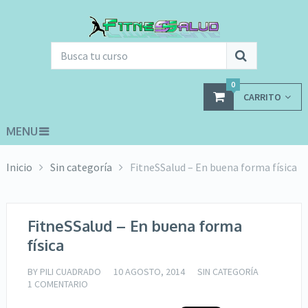
0
CARRITO
MENU
Inicio
Sin categoría
FitneSSalud – En buena forma física
FitneSSalud – En buena forma
física
BY
PILI CUADRADO
10 AGOSTO, 2014
SIN CATEGORÍA
1 COMENTARIO