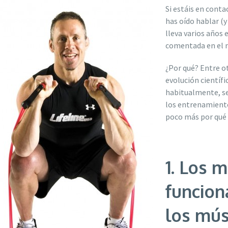
Si estáis en cont
has oído hablar (
lleva varios años 
comentada en el
¿Por qué? Entre o
evolución científi
habitualmente, se
los entrenamiento
poco más por qué
1. Los 
funcion
los mú