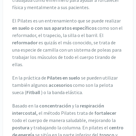
trabajaba como enfermero para ayudar a fortalecer
física y mentalmente a sus pacientes.
El Pilates es un entrenamiento que se puede realizar
en suelo o con sus aparatos específicos
como son el
reformador, el trapecio, la silla o el barril. El
reformador
es quizás el más conocido, se trata de
una especie de camilla con un sistema de poleas para
trabajar los músculos de todo el cuerpo tirando de
ellas.
En la práctica de
Pilates en suelo
se pueden utilizar
también algunos
accesorios
como son la pelota
sueca (
Fitball
) o la banda elástica.
Basado en la
concentración
y la
respiración
intercostal,
el método Pilates trata de
fortalecer
todo el cuerpo de manera saludable, mejorando la
postura
y trabajando la columna. En pilates el
centro
de energía
se sitúa en la parte inferior del
tronco
y